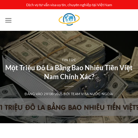
Bỏ
Dịch vụ tư vấn visa uy tín, chuyên nghiệp tại Việt Nam
qua
nội
dung
TIN TỨC
Một Triệu Đô La Bằng Bao Nhiêu Tiền Việt
Nam Chính Xác?
ĐĂNG VÀO
29/08/2025
BỞI
TEAM VISA NƯỚC NGOÀI