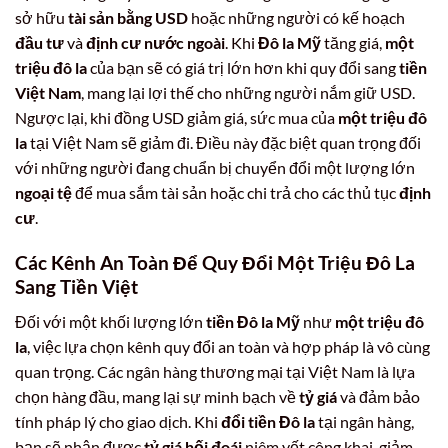
sở hữu
tài sản bằng USD
hoặc những người có kế hoạch
đầu tư
và
định cư nước ngoài
. Khi
Đô la Mỹ
tăng giá,
một
triệu đô la
của bạn sẽ có giá trị lớn hơn khi quy đổi sang
tiền
Việt Nam
, mang lại lợi thế cho những người nắm giữ USD.
Ngược lại, khi đồng USD giảm giá, sức mua của
một triệu đô
la
tại Việt Nam sẽ giảm đi. Điều này đặc biệt quan trọng đối
với những người đang chuẩn bị chuyển đổi một lượng lớn
ngoại tệ
để mua sắm tài sản hoặc chi trả cho các thủ tục
định
cư
.
Các Kênh An Toàn Để Quy Đổi Một Triệu Đô La
Sang Tiền Việt
Đối với một khối lượng lớn
tiền Đô la Mỹ
như
một triệu đô
la
, việc lựa chọn kênh quy đổi an toàn và hợp pháp là vô cùng
quan trọng. Các ngân hàng thương mại tại Việt Nam là lựa
chọn hàng đầu, mang lại sự minh bạch về
tỷ giá
và đảm bảo
tính pháp lý cho giao dịch. Khi
đổi tiền Đô la
tại ngân hàng,
bạn sẽ nhận được
tỷ giá hối đoái
niêm yết công khai, giảm