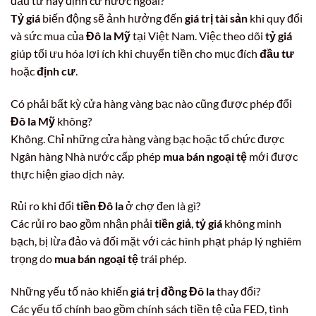
đầu tư hay định cư nước ngoài?
Tỷ giá
biến động sẽ ảnh hưởng đến
giá trị tài sản
khi quy đổi
và sức mua của
Đô la Mỹ
tại Việt Nam. Việc theo dõi
tỷ giá
giúp tối ưu hóa lợi ích khi chuyển tiền cho mục đích
đầu tư
hoặc
định cư
.
Có phải bất kỳ cửa hàng vàng bạc nào cũng được phép đổi
Đô la Mỹ
không?
Không. Chỉ những cửa hàng vàng bạc hoặc tổ chức được
Ngân hàng Nhà nước cấp phép
mua bán ngoại tệ
mới được
thực hiện giao dịch này.
Rủi ro khi đổi
tiền Đô la
ở chợ đen là gì?
Các rủi ro bao gồm nhận phải
tiền giả
,
tỷ giá
không minh
bạch, bị lừa đảo và đối mặt với các hình phạt pháp lý nghiêm
trọng do
mua bán ngoại tệ
trái phép.
Những yếu tố nào khiến
giá trị đồng Đô la
thay đổi?
Các yếu tố chính bao gồm chính sách tiền tệ của FED, tình