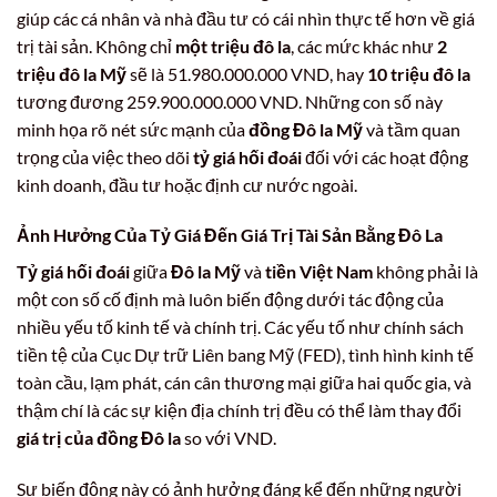
giúp các cá nhân và nhà đầu tư có cái nhìn thực tế hơn về giá
trị tài sản. Không chỉ
một triệu đô la
, các mức khác như
2
triệu đô la Mỹ
sẽ là 51.980.000.000 VND, hay
10 triệu đô la
tương đương 259.900.000.000 VND. Những con số này
minh họa rõ nét sức mạnh của
đồng Đô la Mỹ
và tầm quan
trọng của việc theo dõi
tỷ giá hối đoái
đối với các hoạt động
kinh doanh, đầu tư hoặc định cư nước ngoài.
Ảnh Hưởng Của Tỷ Giá Đến Giá Trị Tài Sản Bằng Đô La
Tỷ giá hối đoái
giữa
Đô la Mỹ
và
tiền Việt Nam
không phải là
một con số cố định mà luôn biến động dưới tác động của
nhiều yếu tố kinh tế và chính trị. Các yếu tố như chính sách
tiền tệ của Cục Dự trữ Liên bang Mỹ (FED), tình hình kinh tế
toàn cầu, lạm phát, cán cân thương mại giữa hai quốc gia, và
thậm chí là các sự kiện địa chính trị đều có thể làm thay đổi
giá trị của đồng Đô la
so với VND.
Sự biến động này có ảnh hưởng đáng kể đến những người