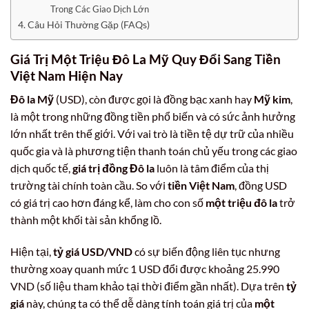
Trong Các Giao Dịch Lớn
Câu Hỏi Thường Gặp (FAQs)
Giá Trị Một Triệu Đô La Mỹ Quy Đổi Sang Tiền
Việt Nam Hiện Nay
Đô la Mỹ
(USD), còn được gọi là đồng bạc xanh hay
Mỹ kim
,
là một trong những đồng tiền phổ biến và có sức ảnh hưởng
lớn nhất trên thế giới. Với vai trò là tiền tệ dự trữ của nhiều
quốc gia và là phương tiện thanh toán chủ yếu trong các giao
dịch quốc tế,
giá trị đồng Đô la
luôn là tâm điểm của thị
trường tài chính toàn cầu. So với
tiền Việt Nam
, đồng USD
có giá trị cao hơn đáng kể, làm cho con số
một triệu đô la
trở
thành một khối tài sản khổng lồ.
Hiện tại,
tỷ giá USD/VND
có sự biến động liên tục nhưng
thường xoay quanh mức 1 USD đổi được khoảng 25.990
VND (số liệu tham khảo tại thời điểm gần nhất). Dựa trên
tỷ
giá
này, chúng ta có thể dễ dàng tính toán giá trị của
một