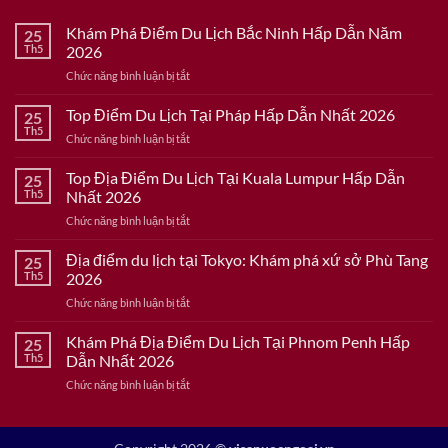
Khám Phá Điểm Du Lịch Bắc Ninh Hấp Dẫn Năm
25
Th5
2026
ở
Chức năng bình luận bị tắt
Khám
Phá
Top Điểm Du Lịch Tại Pháp Hấp Dẫn Nhất 2026
25
Điểm
Th5
ở
Chức năng bình luận bị tắt
Du
Top
Lịch
Điểm
Top Địa Điểm Du Lịch Tại Kuala Lumpur Hấp Dẫn
Bắc
25
Du
Th5
Nhất 2026
Ninh
Lịch
Hấp
ở
Chức năng bình luận bị tắt
Tại
Dẫn
Top
Pháp
Năm
Địa
Địa điểm du lịch tại Tokyo: Khám phá xứ sở Phù Tang
Hấp
25
2026
Điểm
Dẫn
Th5
2026
Du
Nhất
ở
Chức năng bình luận bị tắt
Lịch
2026
Địa
Tại
điểm
Khám Phá Địa Điểm Du Lịch Tại Phnom Penh Hấp
Kuala
25
du
Lumpur
Th5
Dẫn Nhất 2026
lịch
Hấp
ở
Chức năng bình luận bị tắt
tại
Dẫn
Khám
Tokyo:
Nhất
Phá
Khám
2026
Địa
phá