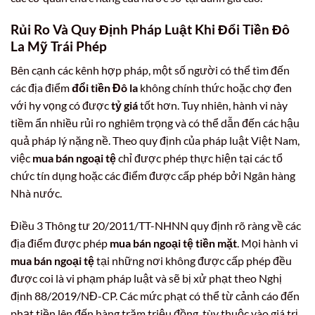
Rủi Ro Và Quy Định Pháp Luật Khi Đổi Tiền Đô
La Mỹ Trái Phép
Bên cạnh các kênh hợp pháp, một số người có thể tìm đến
các địa điểm
đổi tiền Đô la
không chính thức hoặc chợ đen
với hy vọng có được
tỷ giá
tốt hơn. Tuy nhiên, hành vi này
tiềm ẩn nhiều rủi ro nghiêm trọng và có thể dẫn đến các hậu
quả pháp lý nặng nề. Theo quy định của pháp luật Việt Nam,
việc
mua bán ngoại tệ
chỉ được phép thực hiện tại các tổ
chức tín dụng hoặc các điểm được cấp phép bởi Ngân hàng
Nhà nước.
Điều 3 Thông tư 20/2011/TT-NHNN quy định rõ ràng về các
địa điểm được phép
mua bán ngoại tệ tiền mặt
. Mọi hành vi
mua bán ngoại tệ
tại những nơi không được cấp phép đều
được coi là vi phạm pháp luật và sẽ bị xử phạt theo Nghị
định 88/2019/NĐ-CP. Các mức phạt có thể từ cảnh cáo đến
phạt tiền lên đến hàng trăm triệu đồng, tùy thuộc vào giá trị