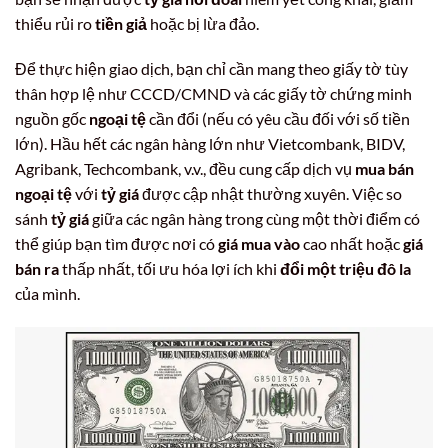
thiểu rủi ro
tiền giả
hoặc bị lừa đảo.
Để thực hiện giao dịch, bạn chỉ cần mang theo giấy tờ tùy
thân hợp lệ như CCCD/CMND và các giấy tờ chứng minh
nguồn gốc
ngoại tệ
cần đổi (nếu có yêu cầu đối với số tiền
lớn). Hầu hết các ngân hàng lớn như Vietcombank, BIDV,
Agribank, Techcombank, v.v., đều cung cấp dịch vụ
mua bán
ngoại tệ
với
tỷ giá
được cập nhật thường xuyên. Việc so
sánh
tỷ giá
giữa các ngân hàng trong cùng một thời điểm có
thể giúp bạn tìm được nơi có
giá mua vào
cao nhất hoặc
giá
bán ra
thấp nhất, tối ưu hóa lợi ích khi
đổi một triệu đô la
của mình.