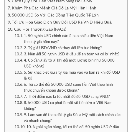
Cách Quy Đổi Tiền Việt Nam Sang Đô La Mỹ
Khám Phá Các Mệnh Giá Đô La Mỹ Hiện Hành
50.000 USD So Với Các Đồng Tiền Quốc Tế Lớn
Tối Ưu Hóa Giao Dịch Quy Đổi USD Ra VND Hiệu Quả
Câu Hỏi Thường Gặp (FAQs)
1. 50 nghìn USD chính xác là bao nhiêu tiền Việt Nam
theo tỷ giá hôm nay?
2. Tỷ giá USD/VND có thay đổi liên tục không?
3. Nên đổi 50 nghìn USD ở đâu để an toàn và có lợi nhất?
4. Có cần giấy tờ gì khi đổi một lượng lớn như 50.000
USD không?
5. Sự khác biệt giữa tỷ giá mua vào và bán ra khi đổi USD
là gì?
6. Tôi có thể đổi 50.000 USD sang tiền Việt theo hình
thức chuyển khoản được không?
7. Thời điểm nào là tốt nhất để đổi USD sang VND?
8. 50.000 USD có phải là một số tiền lớn ở Việt Nam
không?
9. Làm sao để theo dõi tỷ giá Đô la Mỹ một cách chính xác
và nhanh chóng?
10. Ngoài ngân hàng, tôi có thể đổi 50 nghìn USD ở đâu