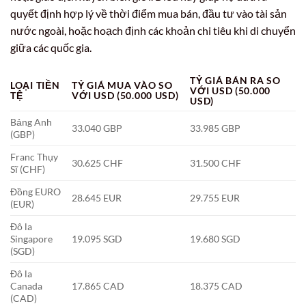
quyết định hợp lý về thời điểm mua bán, đầu tư vào tài sản
nước ngoài, hoặc hoạch định các khoản chi tiêu khi di chuyển
giữa các quốc gia.
TỶ GIÁ BÁN RA SO
LOẠI TIỀN
TỶ GIÁ MUA VÀO SO
VỚI USD (50.000
TỆ
VỚI USD (50.000 USD)
USD)
Bảng Anh
33.040 GBP
33.985 GBP
(GBP)
Franc Thụy
30.625 CHF
31.500 CHF
Sĩ (CHF)
Đồng EURO
28.645 EUR
29.755 EUR
(EUR)
Đô la
Singapore
19.095 SGD
19.680 SGD
(SGD)
Đô la
Canada
17.865 CAD
18.375 CAD
(CAD)