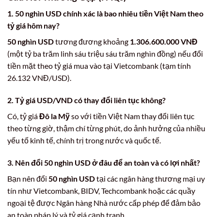
1. 50 nghìn USD chính xác là bao nhiêu tiền Việt Nam theo
tỷ giá hôm nay?
50 nghìn USD
tương đương khoảng
1.306.600.000 VNĐ
(một tỷ ba trăm linh sáu triệu sáu trăm nghìn đồng) nếu đổi
tiền mặt theo tỷ giá mua vào tại Vietcombank (tạm tính
26.132 VNĐ/USD).
2. Tỷ giá USD/VND có thay đổi liên tục không?
Có, tỷ giá
Đô la Mỹ
so với tiền Việt Nam thay đổi liên tục
theo từng giờ, thậm chí từng phút, do ảnh hưởng của nhiều
yếu tố kinh tế, chính trị trong nước và quốc tế.
3. Nên đổi 50 nghìn USD ở đâu để an toàn và có lợi nhất?
Bạn nên đổi
50 nghìn USD
tại các ngân hàng thương mại uy
tín như Vietcombank, BIDV, Techcombank hoặc các quầy
ngoại tệ được Ngân hàng Nhà nước cấp phép để đảm bảo
an toàn pháp lý và tỷ giá cạnh tranh.