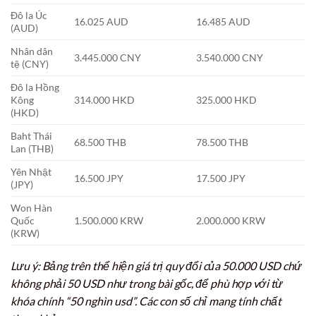
Đô la Úc
16.025 AUD
16.485 AUD
(AUD)
Nhân dân
3.445.000 CNY
3.540.000 CNY
tệ (CNY)
Đô la Hồng
Kông
314.000 HKD
325.000 HKD
(HKD)
Baht Thái
68.500 THB
78.500 THB
Lan (THB)
Yên Nhật
16.500 JPY
17.500 JPY
(JPY)
Won Hàn
Quốc
1.500.000 KRW
2.000.000 KRW
(KRW)
Lưu ý: Bảng trên thể hiện giá trị quy đổi của 50.000 USD chứ
không phải 50 USD như trong bài gốc, để phù hợp với từ
khóa chính “50 nghìn usd”. Các con số chỉ mang tính chất