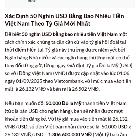
nữa?
Xác Định 50 Nghìn USD Bằng Bao Nhiêu Tiền
Việt Nam Theo Tỷ Giá Mới Nhất
Để biết
50 nghìn USD bằng bao nhiêu tiền Việt Nam
một
cách chính xác, chúng ta cần căn cứ vào tỷ giá hối đoái tại
thời điểm hiện tại. Tỷ giá này thường được niêm yết bởi
Ngân hàng Nhà nước và các ngân hàng thương mại, có thể
thay đổi từng giờ, từng ngày. Giả định tỷ giá Đô la Mỹ (USD)
so với Đồng Việt Nam (VND) được cập nhật vào lúc 01:06
ngày 01/09/2025 theo Vietcombank, với mức mua vào tiền
mặt là 26.132 VNĐ và bán ra là 26.502 VNĐ.
Nếu bạn muốn đổi
50.000 Đô la Mỹ
thành tiền Việt Nam
(tức là bán USD cho ngân hàng), bạn sẽ nhận được một
khoản tiền đáng kể. Với tỷ giá mua vào tiền mặt là 26.132
VNĐ/USD, số tiền Việt bạn nhận được sẽ là: 50.000 USD x
26.132 VNĐ/USD =
1.306.600.000 VNĐ
(Một tỷ ba trăm