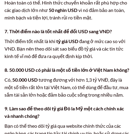
Hoàn toàn có thể. Hình thức chuyển khoản rất phù hợp cho
các giao dịch lớn như
50 nghìn USD
vì nó đảm bảo an toàn,
minh bạch và tiện lợi, tránh rủi ro tiền mặt.
7. Thời điểm nào là tốt nhất để đổi USD sang VND?
Thời điểm tốt nhất là khi
tỷ giá USD
đang ở mức cao so với
VND. Bạn nên theo dõi sát sao biểu đồ tỷ giá và các tin tức
kinh tế vĩ mô để đưa ra quyết định kịp thời.
8. 50.000 USD có phải là một số tiền lớn ở Việt Nam không?
Có,
50.000 USD
tương đương với hơn 1,3 tỷ VNĐ, đây là
một số tiền rất lớn tại Việt Nam, có thể dùng để đầu tư, mua
sắm tài sản lớn hoặc đảm bảo cuộc sống trong nhiều năm.
9. Làm sao để theo dõi tỷ giá Đô la Mỹ một cách chính xác
và nhanh chóng?
Bạn có thể theo dõi tỷ giá qua website chính thức của các
ngân hàng, các trang tin tức tài chính uy tín, hoặc sử dụng các