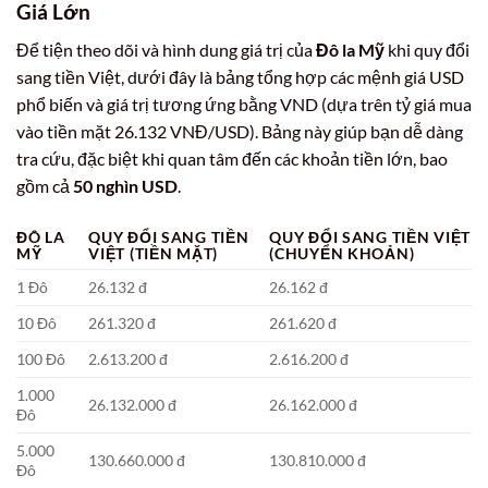
Giá Lớn
Để tiện theo dõi và hình dung giá trị của
Đô la Mỹ
khi quy đổi
sang tiền Việt, dưới đây là bảng tổng hợp các mệnh giá USD
phổ biến và giá trị tương ứng bằng VND (dựa trên tỷ giá mua
vào tiền mặt 26.132 VNĐ/USD). Bảng này giúp bạn dễ dàng
tra cứu, đặc biệt khi quan tâm đến các khoản tiền lớn, bao
gồm cả
50 nghìn USD
.
ĐÔ LA
QUY ĐỔI SANG TIỀN
QUY ĐỔI SANG TIỀN VIỆT
MỸ
VIỆT (TIỀN MẶT)
(CHUYỂN KHOẢN)
1 Đô
26.132 đ
26.162 đ
10 Đô
261.320 đ
261.620 đ
100 Đô
2.613.200 đ
2.616.200 đ
1.000
26.132.000 đ
26.162.000 đ
Đô
5.000
130.660.000 đ
130.810.000 đ
Đô