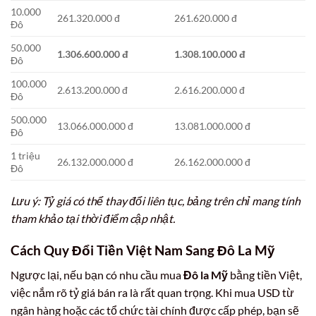
10.000
261.320.000 đ
261.620.000 đ
Đô
50.000
1.306.600.000 đ
1.308.100.000 đ
Đô
100.000
2.613.200.000 đ
2.616.200.000 đ
Đô
500.000
13.066.000.000 đ
13.081.000.000 đ
Đô
1 triệu
26.132.000.000 đ
26.162.000.000 đ
Đô
Lưu ý: Tỷ giá có thể thay đổi liên tục, bảng trên chỉ mang tính
tham khảo tại thời điểm cập nhật.
Cách Quy Đổi Tiền Việt Nam Sang Đô La Mỹ
Ngược lại, nếu bạn có nhu cầu mua
Đô la Mỹ
bằng tiền Việt,
việc nắm rõ tỷ giá bán ra là rất quan trọng. Khi mua USD từ
ngân hàng hoặc các tổ chức tài chính được cấp phép, bạn sẽ