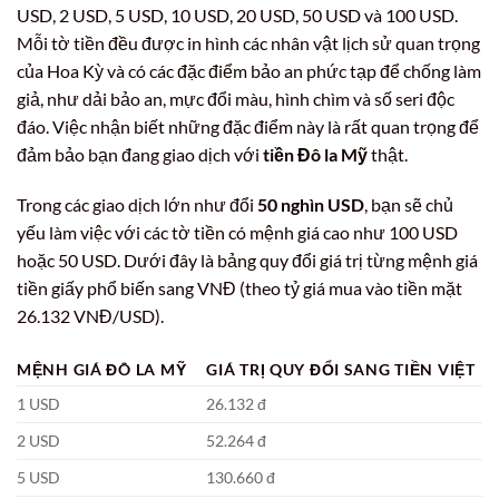
USD, 2 USD, 5 USD, 10 USD, 20 USD, 50 USD và 100 USD.
Mỗi tờ tiền đều được in hình các nhân vật lịch sử quan trọng
của Hoa Kỳ và có các đặc điểm bảo an phức tạp để chống làm
giả, như dải bảo an, mực đổi màu, hình chìm và số seri độc
đáo. Việc nhận biết những đặc điểm này là rất quan trọng để
đảm bảo bạn đang giao dịch với
tiền Đô la Mỹ
thật.
Trong các giao dịch lớn như đổi
50 nghìn USD
, bạn sẽ chủ
yếu làm việc với các tờ tiền có mệnh giá cao như 100 USD
hoặc 50 USD. Dưới đây là bảng quy đổi giá trị từng mệnh giá
tiền giấy phổ biến sang VNĐ (theo tỷ giá mua vào tiền mặt
26.132 VNĐ/USD).
MỆNH GIÁ ĐÔ LA MỸ
GIÁ TRỊ QUY ĐỔI SANG TIỀN VIỆT
1 USD
26.132 đ
2 USD
52.264 đ
5 USD
130.660 đ