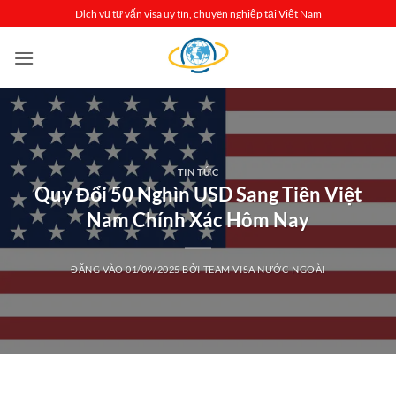
Bỏ
Dịch vụ tư vấn visa uy tín, chuyên nghiệp tại Việt Nam
qua
nội
dung
TIN TỨC
Quy Đổi 50 Nghìn USD Sang Tiền Việt
Nam Chính Xác Hôm Nay
ĐĂNG VÀO
01/09/2025
BỞI
TEAM VISA NƯỚC NGOÀI