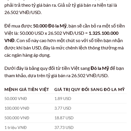
phải trả theo tỷ giá bán ra. Giả sử tỷ giá bán ra hiện tại là
26.502 VNĐ/USD.
Để mua được
50.000 Đô la Mỹ
, bạn sẽ cần bỏ ra một số tiền
Việt là: 50.000 USD x 26.502 VNĐ/USD =
1.325.100.000
VNĐ
. Con số này cao hơn một chút so với số tiền bạn nhận
được khi bán USD, đây là mức chênh lệch thông thường mà
các ngân hàng áp dụng.
Dưới đây là bảng quy đổi từ tiền Việt sang
Đô la Mỹ
để bạn
tham khảo, dựa trên tỷ giá bán ra 26.502 VNĐ/USD.
MỆNH GIÁ TIỀN VIỆT
GIÁ TRỊ QUY ĐỔI SANG ĐÔ LA MỸ
50.000 VNĐ
1.89 USD
100.000 VNĐ
3.77 USD
500.000 VNĐ
18.87 USD
1 triệu VNĐ
37.73 USD