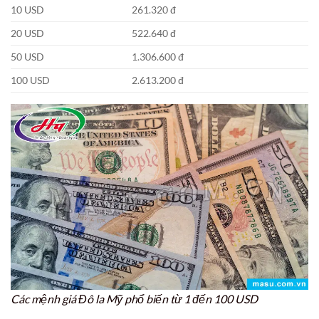
10 USD
261.320 đ
20 USD
522.640 đ
50 USD
1.306.600 đ
100 USD
2.613.200 đ
Các mệnh giá Đô la Mỹ phổ biến từ 1 đến 100 USD