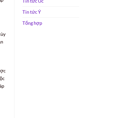
Tin tức Úc
Tin tức Ý
Tổng hợp
tùy
ần
ược
uộc
háp
.