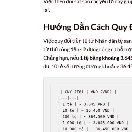
Việc theo dõi sát sao các yếu tố này g
lai.
Hướng Dẫn Cách Quy Đ
Việc quy đổi tiền tệ từ Nhân dân tệ sa
từ thủ công đến sử dụng công cụ hỗ trợ
Chẳng hạn, nếu
1 tệ bằng khoảng 3.6
dụ, 10 tệ sẽ tương đương khoảng 36.
 | CNY (Tệ) | VND (VNĐ) |

|---|---|

| 1 tệ | ~ 3.645 VND |

| 10 tệ | ~ 36.450 VND |

| 100 tệ | ~ 364.500 VND |

| 1.000 tệ | ~ 3.645.000 VND |

| 10.000 tệ | ~ 36.450.000 VND |