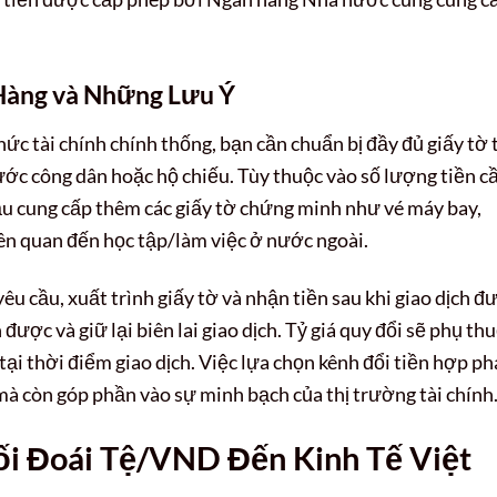
 Hàng và Những Lưu Ý
chức tài chính chính thống, bạn cần chuẩn bị đầy đủ giấy tờ 
c công dân hoặc hộ chiếu. Tùy thuộc vào số lượng tiền c
ầu cung cấp thêm các giấy tờ chứng minh như vé máy bay,
iên quan đến học tập/làm việc ở nước ngoài.
u cầu, xuất trình giấy tờ và nhận tiền sau khi giao dịch đ
được và giữ lại biên lai giao dịch. Tỷ giá quy đổi sẽ phụ th
tại thời điểm giao dịch. Việc lựa chọn kênh đổi tiền hợp p
mà còn góp phần vào sự minh bạch của thị trường tài chính
ối Đoái Tệ/VND Đến Kinh Tế Việt