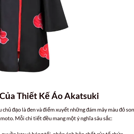
Của Thiết Kế Áo Akatsuki
u chủ đạo là đen và điểm xuyết những đám mây màu đỏ son
imoto. Mỗi chi tiết đều mang một ý nghĩa sâu sắc:
 quyền lực và bóng tối, phản ánh bản chất của tổ chức