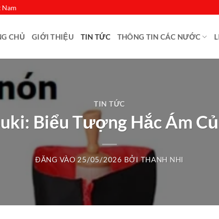
ệt Nam
NG CHỦ
GIỚI THIỆU
TIN TỨC
THÔNG TIN CÁC NƯỚC
L
TIN TỨC
uki: Biểu Tượng Hắc Ám Củ
ĐĂNG VÀO
25/05/2026
BỞI
THANH NHI