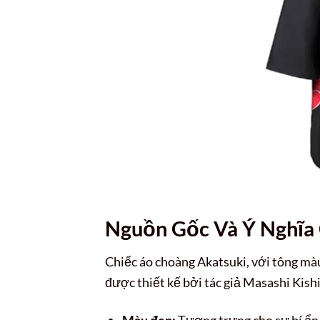
Nguồn Gốc Và Ý Nghĩa 
Chiếc áo choàng Akatsuki, với tông mà
được thiết kế bởi tác giả Masashi Kish
Màu đen:
Tượng trưng cho sự bí ẩn,