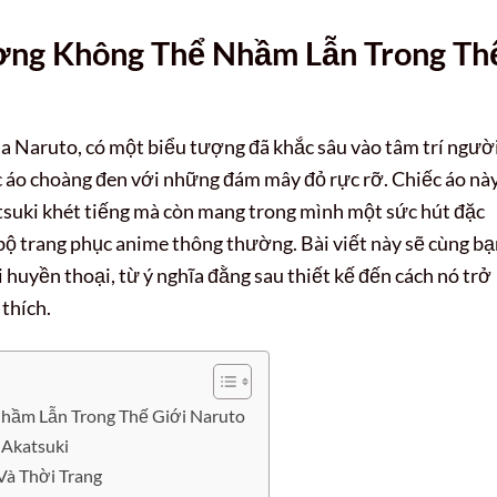
ợng Không Thể Nhầm Lẫn Trong Th
của Naruto, có một biểu tượng đã khắc sâu vào tâm trí ngườ
c áo choàng đen với những đám mây đỏ rực rỡ. Chiếc áo nà
atsuki khét tiếng mà còn mang trong mình một sức hút đặc
bộ trang phục anime thông thường. Bài viết này sẽ cùng b
i huyền thoại, từ ý nghĩa đằng sau thiết kế đến cách nó trở
thích.
hầm Lẫn Trong Thế Giới Naruto
 Akatsuki
Và Thời Trang