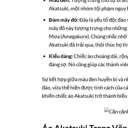
Akatsuki, một nhóm tội phạm nguy 
Đám mây đỏ:
Đây là yếu tố độc đáo 
mây đỏ này tượng trưng cho những g
Mưa (Amegakure). Chúng nhắc nhở 
Akatsuki đã trải qua, thôi thúc họ t
Kiểu dáng:
Chiếc áo choàng dài, rộn
đáng sợ. Nó cũng giúp các thành viê
Sự kết hợp giữa màu đen huyền bí và n
đáo, vừa thể hiện được tính cách của c
khiến chiếc áo Akatsuki trở thành biểu
Áo Akatsuki Trong Văn