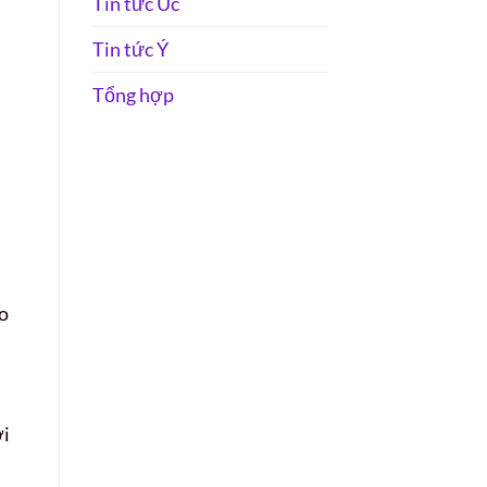
Tin tức Úc
Tin tức Ý
Tổng hợp
áo
ới