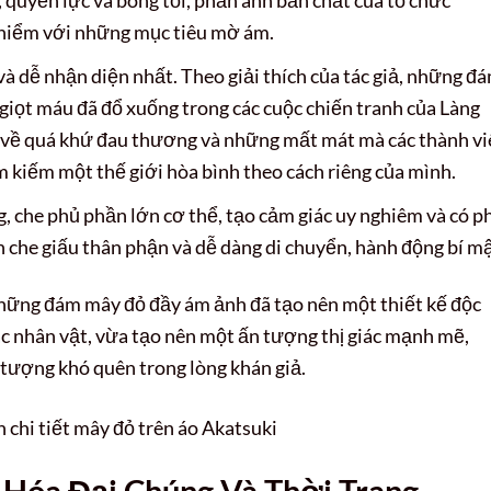
hiểm với những mục tiêu mờ ám.
và dễ nhận diện nhất. Theo giải thích của tác giả, những đ
iọt máu đã đổ xuống trong các cuộc chiến tranh của Làng
về quá khứ đau thương và những mất mát mà các thành vi
ìm kiếm một thế giới hòa bình theo cách riêng của mình.
g, che phủ phần lớn cơ thể, tạo cảm giác uy nghiêm và có p
n che giấu thân phận và dễ dàng di chuyển, hành động bí mậ
hững đám mây đỏ đầy ám ảnh đã tạo nên một thiết kế độc
ác nhân vật, vừa tạo nên một ấn tượng thị giác mạnh mẽ,
 tượng khó quên trong lòng khán giả.
 Hóa Đại Chúng Và Thời Trang