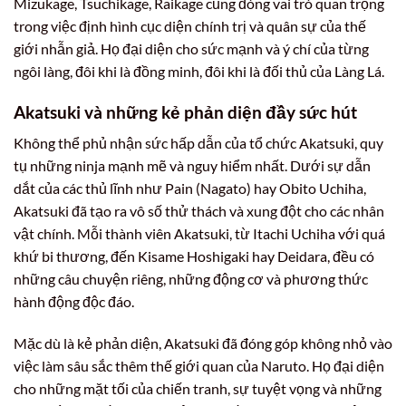
Mizukage, Tsuchikage, Raikage cũng đóng vai trò quan trọng
trong việc định hình cục diện chính trị và quân sự của thế
giới nhẫn giả. Họ đại diện cho sức mạnh và ý chí của từng
ngôi làng, đôi khi là đồng minh, đôi khi là đối thủ của Làng Lá.
Akatsuki và những kẻ phản diện đầy sức hút
Không thể phủ nhận sức hấp dẫn của tổ chức Akatsuki, quy
tụ những ninja mạnh mẽ và nguy hiểm nhất. Dưới sự dẫn
dắt của các thủ lĩnh như Pain (Nagato) hay Obito Uchiha,
Akatsuki đã tạo ra vô số thử thách và xung đột cho các nhân
vật chính. Mỗi thành viên Akatsuki, từ Itachi Uchiha với quá
khứ bi thương, đến Kisame Hoshigaki hay Deidara, đều có
những câu chuyện riêng, những động cơ và phương thức
hành động độc đáo.
Mặc dù là kẻ phản diện, Akatsuki đã đóng góp không nhỏ vào
việc làm sâu sắc thêm thế giới quan của Naruto. Họ đại diện
cho những mặt tối của chiến tranh, sự tuyệt vọng và những