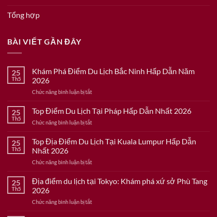
Tổng hợp
BÀI VIẾT GẦN ĐÂY
Khám Phá Điểm Du Lịch Bắc Ninh Hấp Dẫn Năm
25
Th5
2026
ở
Chức năng bình luận bị tắt
Khám
Phá
Top Điểm Du Lịch Tại Pháp Hấp Dẫn Nhất 2026
25
Điểm
Th5
ở
Chức năng bình luận bị tắt
Du
Top
Lịch
Điểm
Top Địa Điểm Du Lịch Tại Kuala Lumpur Hấp Dẫn
Bắc
25
Du
Th5
Nhất 2026
Ninh
Lịch
Hấp
ở
Chức năng bình luận bị tắt
Tại
Dẫn
Top
Pháp
Năm
Địa
Địa điểm du lịch tại Tokyo: Khám phá xứ sở Phù Tang
Hấp
25
2026
Điểm
Dẫn
Th5
2026
Du
Nhất
ở
Chức năng bình luận bị tắt
Lịch
2026
Địa
Tại