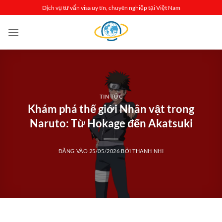
Bỏ
Dịch vụ tư vấn visa uy tín, chuyên nghiệp tại Việt Nam
qua
nội
dung
TIN TỨC
Khám phá thế giới Nhân vật trong
Naruto: Từ Hokage đến Akatsuki
ĐĂNG VÀO
25/05/2026
BỞI
THANH NHI