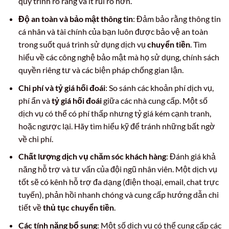
quy trình rõ ràng và ít rủi ro hơn.
Độ an toàn và bảo mật thông tin
: Đảm bảo rằng thông tin
cá nhân và tài chính của bạn luôn được bảo vệ an toàn
trong suốt quá trình sử dụng dịch vụ
chuyển tiền
. Tìm
hiểu về các công nghệ bảo mật mà họ sử dụng, chính sách
quyền riêng tư và các biện pháp chống gian lận.
Chi phí và tỷ giá hối đoái
: So sánh các khoản phí dịch vụ,
phí ẩn và
tỷ giá hối đoái
giữa các nhà cung cấp. Một số
dịch vụ có thể có phí thấp nhưng tỷ giá kém cạnh tranh,
hoặc ngược lại. Hãy tìm hiểu kỹ để tránh những bất ngờ
về chi phí.
Chất lượng dịch vụ chăm sóc khách hàng
: Đánh giá khả
năng hỗ trợ và tư vấn của đội ngũ nhân viên. Một dịch vụ
tốt sẽ có kênh hỗ trợ đa dạng (điện thoại, email, chat trực
tuyến), phản hồi nhanh chóng và cung cấp hướng dẫn chi
tiết về
thủ tục chuyển tiền
.
Các tính năng bổ sung
: Một số dịch vụ có thể cung cấp các