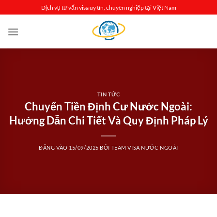
Bỏ
Dịch vụ tư vấn visa uy tín, chuyên nghiệp tại Việt Nam
qua
nội
dung
TIN TỨC
Chuyển Tiền Định Cư Nước Ngoài:
Hướng Dẫn Chi Tiết Và Quy Định Pháp Lý
ĐĂNG VÀO
15/09/2025
BỞI
TEAM VISA NƯỚC NGOÀI