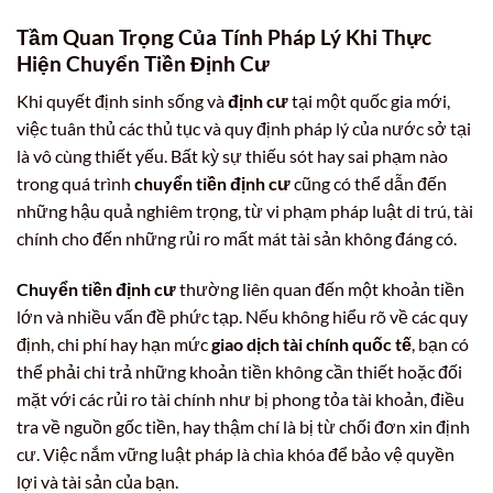
Tầm Quan Trọng Của Tính Pháp Lý Khi Thực
Hiện Chuyển Tiền Định Cư
Khi quyết định sinh sống và
định cư
tại một quốc gia mới,
việc tuân thủ các thủ tục và quy định pháp lý của nước sở tại
là vô cùng thiết yếu. Bất kỳ sự thiếu sót hay sai phạm nào
trong quá trình
chuyển tiền định cư
cũng có thể dẫn đến
những hậu quả nghiêm trọng, từ vi phạm pháp luật di trú, tài
chính cho đến những rủi ro mất mát tài sản không đáng có.
Chuyển tiền định cư
thường liên quan đến một khoản tiền
lớn và nhiều vấn đề phức tạp. Nếu không hiểu rõ về các quy
định, chi phí hay hạn mức
giao dịch tài chính quốc tế
, bạn có
thể phải chi trả những khoản tiền không cần thiết hoặc đối
mặt với các rủi ro tài chính như bị phong tỏa tài khoản, điều
tra về nguồn gốc tiền, hay thậm chí là bị từ chối đơn xin định
cư. Việc nắm vững luật pháp là chìa khóa để bảo vệ quyền
lợi và tài sản của bạn.