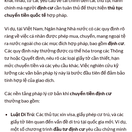
khác nhau, từ các yêu cầu về tài chính đến các thủ tục hành
chính mà người
định cư
cần tuân thủ để thực hiện
thủ tục
chuyển tiền quốc tế
hợp pháp.
Ví dụ, tại Việt Nam, Ngân hàng Nhà nước có các quy định rõ
ràng về việc cá nhân được phép mua, chuyển, mang ngoại tệ
ra nước ngoài cho các mục đích hợp pháp, bao gồm
định cư
.
Các quy định này thường được cụ thể hóa trong các Thông
tư hoặc Quyết định, nêu rõ các loại giấy tờ cần thiết, hạn
mức chuyển tiền và các yêu cầu khác. Việc nghiên cứu kỹ
lưỡng các văn bản pháp lý này là bước đầu tiên để đảm bảo
tính hợp lệ của giao dịch.
Các nền tảng pháp lý cơ bản khi
chuyển tiền định cư
thường bao gồm:
Luật Di Trú:
Các thủ tục xin visa, giấy phép cư trú, và các
giấy tờ liên quan đến vấn đề di trú tại quốc gia mới. Ví dụ,
một số chương trình
đầu tư định cư
yêu cầu chứng minh