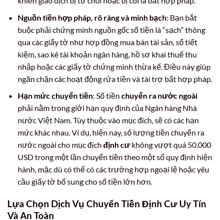
khiến giao dịch bị từ chối hoặc bị coi là bất hợp pháp.
Nguồn tiền hợp pháp, rõ ràng và minh bạch
: Bạn bắt
buộc phải chứng minh nguồn gốc số tiền là “sạch” thông
qua các giấy tờ như hợp đồng mua bán tài sản, sổ tiết
kiệm, sao kê tài khoản ngân hàng, hồ sơ khai thuế thu
nhập hoặc các giấy tờ chứng minh thừa kế. Điều này giúp
ngăn chặn các hoạt động rửa tiền và tài trợ bất hợp pháp.
Hạn mức chuyển tiền
: Số tiền
chuyển ra nước ngoài
phải nằm trong giới hạn quy định của Ngân hàng Nhà
nước Việt Nam. Tùy thuộc vào mục đích, sẽ có các hạn
mức khác nhau. Ví dụ, hiện nay, số lượng tiền chuyển ra
nước ngoài cho mục đích
định cư
không vượt quá 50.000
USD trong một lần chuyển tiền theo một số quy định hiện
hành, mặc dù có thể có các trường hợp ngoại lệ hoặc yêu
cầu giấy tờ bổ sung cho số tiền lớn hơn.
Lựa Chọn Dịch Vụ Chuyển Tiền Định Cư Uy Tín
Và An Toàn