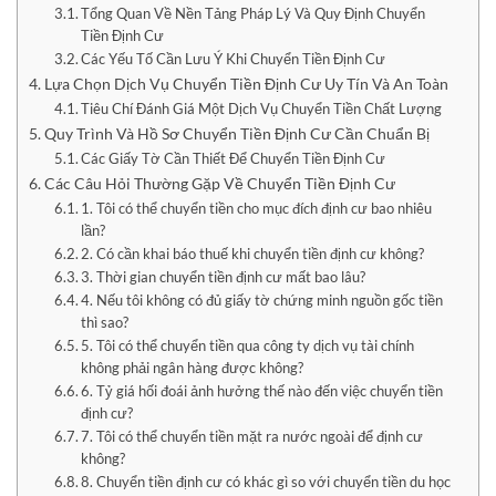
Tổng Quan Về Nền Tảng Pháp Lý Và Quy Định Chuyển
Tiền Định Cư
Các Yếu Tố Cần Lưu Ý Khi Chuyển Tiền Định Cư
Lựa Chọn Dịch Vụ Chuyển Tiền Định Cư Uy Tín Và An Toàn
Tiêu Chí Đánh Giá Một Dịch Vụ Chuyển Tiền Chất Lượng
Quy Trình Và Hồ Sơ Chuyển Tiền Định Cư Cần Chuẩn Bị
Các Giấy Tờ Cần Thiết Để Chuyển Tiền Định Cư
Các Câu Hỏi Thường Gặp Về Chuyển Tiền Định Cư
1. Tôi có thể chuyển tiền cho mục đích định cư bao nhiêu
lần?
2. Có cần khai báo thuế khi chuyển tiền định cư không?
3. Thời gian chuyển tiền định cư mất bao lâu?
4. Nếu tôi không có đủ giấy tờ chứng minh nguồn gốc tiền
thì sao?
5. Tôi có thể chuyển tiền qua công ty dịch vụ tài chính
không phải ngân hàng được không?
6. Tỷ giá hối đoái ảnh hưởng thế nào đến việc chuyển tiền
định cư?
7. Tôi có thể chuyển tiền mặt ra nước ngoài để định cư
không?
8. Chuyển tiền định cư có khác gì so với chuyển tiền du học