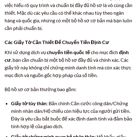
việc hiểu rõ quy trình và chuẩn bị đầy đủ hồ sơ là vô cùng cần
thiết. Mặc dù các yêu cầu có thể khác nhau tùy theo ngân
hàng và quốc gia, nhưng có một bộ hồ sơ cơ bản mà bạn luôn
cần phải chuẩn bị.
Các Giấy Tờ Cần Thiết Để Chuyển Tiền Định Cư
Khi sử dụng dịch vụ
chuyển tiền quốc tế
cho mục đích
định
cư
, bạn cần chuẩn bị một bộ hồ sơ đầy đủ và chính xác. Các
giấy tờ này không chỉ chứng minh danh tính mà còn xác thực
mục đích và nguồn gốc hợp pháp của số tiền.
Bộ hồ sơ cơ bản thường bao gồm:
Giấy tờ tùy thân
: Bản chính Căn cước công dân/Chứng
minh nhân dân/Hộ chiếu còn hiệu lực của người gửi tiền.
Đây là yêu cầu bắt buộc để xác định danh tính và đảm bảo
tính hợp lệ của giao dịch.
Giấy tờ chứng minh quan hệ nhân thân
: Hộ khẩu, giấy