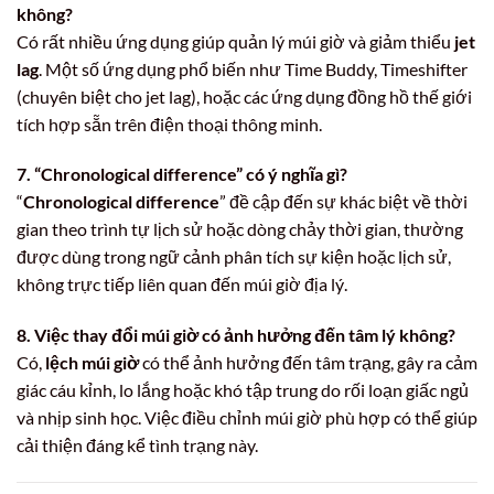
không?
Có rất nhiều ứng dụng giúp quản lý múi giờ và giảm thiểu
jet
lag
. Một số ứng dụng phổ biến như Time Buddy, Timeshifter
(chuyên biệt cho jet lag), hoặc các ứng dụng đồng hồ thế giới
tích hợp sẵn trên điện thoại thông minh.
7. “Chronological difference” có ý nghĩa gì?
“
Chronological difference
” đề cập đến sự khác biệt về thời
gian theo trình tự lịch sử hoặc dòng chảy thời gian, thường
được dùng trong ngữ cảnh phân tích sự kiện hoặc lịch sử,
không trực tiếp liên quan đến múi giờ địa lý.
8. Việc thay đổi múi giờ có ảnh hưởng đến tâm lý không?
Có,
lệch múi giờ
có thể ảnh hưởng đến tâm trạng, gây ra cảm
giác cáu kỉnh, lo lắng hoặc khó tập trung do rối loạn giấc ngủ
và nhịp sinh học. Việc điều chỉnh múi giờ phù hợp có thể giúp
cải thiện đáng kể tình trạng này.