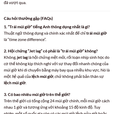
đã vượt qua.
Câu hỏi thường gặp (FAQs)
1. “Trái múi giờ” tiếng Anh thông dụng nhất là gì?
Thuật ngữ thông dụng và chính xác nhất để chỉ
trái múi giờ
là “time zone difference”.
2. Hội chứng “Jet lag” có phải là “trái múi giờ” không?
Không,
jet lag
là hội chứng mệt mỏi, rối loạn nhịp sinh học do
cơ thể không kịp thích nghi với sự thay đổi nhanh chóng của
múi giờ khi di chuyển bằng máy bay qua nhiều khu vực. Nó là
một
hệ quả
của
lệch múi giờ
, chứ không phải bản thân sự
lệch múi giờ
.
3. Có bao nhiêu múi giờ trên thế giới?
Trên thế giới có tổng cộng 24 múi giờ chính, mỗi múi giờ cách
nhau 1 giờ và tương ứng với khoảng 15 độ kinh độ. Tuy
nhiên, một số quốc gia còn có các múi giờ lệch nửa giờ hoặc