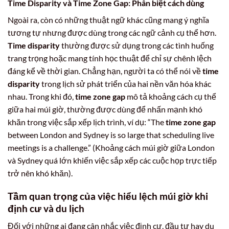
Time Disparity và Time Zone Gap: Phân biệt cách dùng
Ngoài ra, còn có những thuật ngữ khác cũng mang ý nghĩa
tương tự nhưng được dùng trong các ngữ cảnh cụ thể hơn.
Time disparity
thường được sử dụng trong các tình huống
trang trọng hoặc mang tính học thuật để chỉ sự chênh lệch
đáng kể về thời gian. Chẳng hạn, người ta có thể nói về
time
disparity
trong lịch sử phát triển của hai nền văn hóa khác
nhau. Trong khi đó,
time zone gap
mô tả khoảng cách cụ thể
giữa hai múi giờ, thường được dùng để nhấn mạnh khó
khăn trong việc sắp xếp lịch trình, ví dụ: “The
time zone gap
between London and Sydney is so large that scheduling live
meetings is a challenge.” (Khoảng cách múi giờ giữa London
và Sydney quá lớn khiến việc sắp xếp các cuộc họp trực tiếp
trở nên khó khăn).
Tầm quan trọng của việc hiểu lệch múi giờ khi
định cư và du lịch
Đối với những ai đang cân nhắc việc định cư, đầu tư hay du