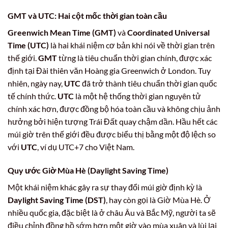
GMT và UTC: Hai cột mốc thời gian toàn cầu
Greenwich Mean Time (GMT)
và
Coordinated Universal
Time (UTC)
là hai khái niệm cơ bản khi nói về thời gian trên
thế giới.
GMT
từng là tiêu chuẩn thời gian chính, được xác
định tại Đài thiên văn Hoàng gia Greenwich ở London. Tuy
nhiên, ngày nay,
UTC
đã trở thành tiêu chuẩn thời gian quốc
tế chính thức.
UTC
là một hệ thống thời gian nguyên tử
chính xác hơn, được đồng bộ hóa toàn cầu và không chịu ảnh
hưởng bởi hiện tượng Trái Đất quay chậm dần. Hầu hết các
múi giờ trên thế giới đều được biểu thị bằng một độ lệch so
với
UTC
, ví dụ UTC+7 cho Việt Nam.
Quy ước Giờ Mùa Hè (Daylight Saving Time)
Một khái niệm khác gây ra sự thay đổi múi giờ định kỳ là
Daylight Saving Time (DST)
, hay còn gọi là Giờ Mùa Hè. Ở
nhiều quốc gia, đặc biệt là ở châu Âu và Bắc Mỹ, người ta sẽ
điều chỉnh đồng hồ sớm hơn một giờ vào mùa xuân và lùi lại