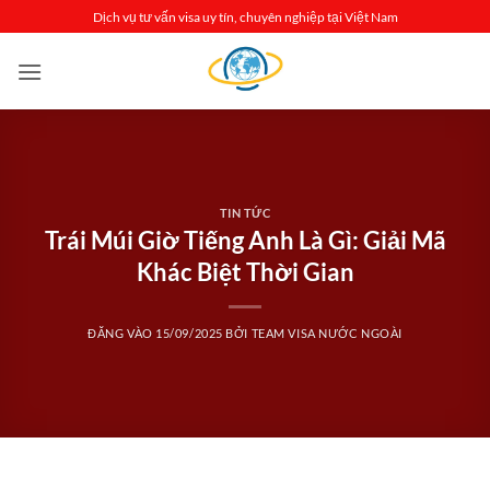
Bỏ
Dịch vụ tư vấn visa uy tín, chuyên nghiệp tại Việt Nam
qua
nội
dung
TIN TỨC
Trái Múi Giờ Tiếng Anh Là Gì: Giải Mã
Khác Biệt Thời Gian
ĐĂNG VÀO
15/09/2025
BỞI
TEAM VISA NƯỚC NGOÀI