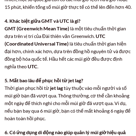
15 phút, khiến tổng số múi giờ thực tế có thể lên đến hơn 40.
4. Khác biệt giữa GMT và UTC là gì?
GMT (Greenwich Mean Time)
là một tiêu chuẩn thời gian
dựa trên vị trí của Đài thiên văn Greenwich.
UTC
(Coordinated Universal Time)
là tiêu chuẩn thời gian hiện
đại hơn, chính xác hơn, dựa trên đồng hồ nguyên tử và được
đồng bộ hóa quốc tế. Hầu hết các múi giờ đều được định
nghĩa theo
UTC
.
5. Mất bao lâu để phục hồi từ jet lag?
Thời gian phục hồi từ
jet lag
tùy thuộc vào mỗi người và số
múi giờ bạn đã vượt qua. Thông thường, cơ thể cần khoảng
một ngày để thích nghi cho mỗi múi giờ đã vượt qua. Ví dụ,
nếu bạn bay qua 6 múi giờ, bạn có thể mất khoảng 6 ngày để
hoàn toàn hồi phục.
6. Có ứng dụng di động nào giúp quản lý múi giờ hiệu quả