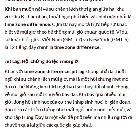
Khi bạn muốn nói về sự chênh lệch thời gian giữa hai khu
vực địa lý khác nhau, thuật ngữ phổ biến và chính xác nhất là
time zone difference
. Cụm từ này mô tả trực tiếp sự khác
biệt về múi giờ theo hệ thống múi giờ chuẩn quốc tế. Ví dụ,
sự khác biệt giữa Việt Nam (GMT+7) và New York (GMT-5)
là 12 tiếng, đây chính là
time zone difference
.
Jet Lag: Hội chứng do lệch múi giờ
Khác với
time zone difference
,
jet lag
không phải là thuật
ngữ chỉ sự chênh lệch múi giờ, mà là một hội chứng mệt mỏi
do cơ thể không kịp thích nghi với sự thay đổi nhanh chóng
về múi giờ sau một chuyến bay dài. Khi bay qua nhiều múi
giờ, đồng hồ sinh học của cơ thể (nhịp sinh học) bị gián đoạn,
dẫn đến các triệu chứng như mất ngủ, buồn nôn, mệt mỏi, và
khó tập trung. Đây là một vấn đề phổ biến mà nhiều người di
chuyển qua lại giữa các quốc gia gặp phải.