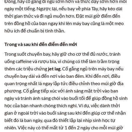
Đông, hãy cố gắng đi ngủ sớm hơn và thức dậy sớm hơn mỗi
ngày một tiếng. Ngược lại, nếu bay về phía Tây, hãy kéo dài
thời gian thức và đi ngủ muộn hơn. Đặt múi giờ điểm đến
trên đồng hồ của bạn ngay khi lên máy bay cũng là một mẹo
hữu ích để chuẩn bị tinh thần.
Trong và sau khi đến điểm đến mới
Trong suốt chuyến bay, hãy giữ cho cơ thể đủ nước, tránh
uống caffeine và rượu bia, vì chúng có thể làm trầm trọng
thêm các triệu chứng
jet lag
. Cố gắng ngủ trên máy bay nếu
chuyến bay dài và đến nơi vào ban đêm. Khi đến nơi, điều
quan trọng nhất là ngay lập tức điều chỉnh theo múi giờ địa
phương. Cố gắng tiếp xúc với ánh sáng mặt trời vào ban
ngày và tránh ánh sáng chói vào buổi tối để giúp đồng hồ sinh
học của bạn nhanh chóng thích nghi. Ví dụ, việc dành thời
gian ở ngoài trời vào buổi sáng sau khi đến giúp cơ thể nhận
biết đó là ban ngày, qua đó thiết lập lại nhịp sinh học tự
nhiên. Việc này có thể mất từ 1 đến 2 ngày cho mỗi múi giờ