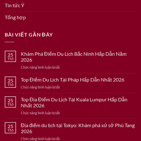
Tin tức Ý
Tổng hợp
BÀI VIẾT GẦN ĐÂY
Khám Phá Điểm Du Lịch Bắc Ninh Hấp Dẫn Năm
25
Th5
2026
ở
Chức năng bình luận bị tắt
Khám
Phá
Top Điểm Du Lịch Tại Pháp Hấp Dẫn Nhất 2026
25
Điểm
Th5
ở
Chức năng bình luận bị tắt
Du
Top
Lịch
Điểm
Top Địa Điểm Du Lịch Tại Kuala Lumpur Hấp Dẫn
Bắc
25
Du
Th5
Nhất 2026
Ninh
Lịch
Hấp
ở
Chức năng bình luận bị tắt
Tại
Dẫn
Top
Pháp
Năm
Địa
Địa điểm du lịch tại Tokyo: Khám phá xứ sở Phù Tang
Hấp
25
2026
Điểm
Dẫn
Th5
2026
Du
Nhất
ở
Chức năng bình luận bị tắt
Lịch
2026