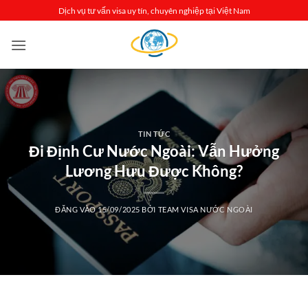
Bỏ
Dịch vụ tư vấn visa uy tín, chuyên nghiệp tại Việt Nam
qua
nội
dung
TIN TỨC
Đi Định Cư Nước Ngoài: Vẫn Hưởng
Lương Hưu Được Không?
ĐĂNG VÀO
15/09/2025
BỞI
TEAM VISA NƯỚC NGOÀI