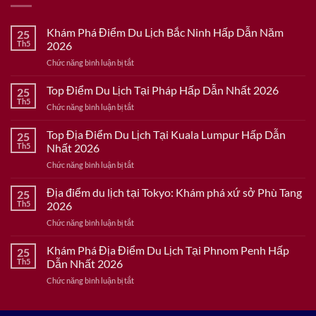
Khám Phá Điểm Du Lịch Bắc Ninh Hấp Dẫn Năm
25
Th5
2026
ở
Chức năng bình luận bị tắt
Khám
Phá
Top Điểm Du Lịch Tại Pháp Hấp Dẫn Nhất 2026
25
Điểm
Th5
ở
Chức năng bình luận bị tắt
Du
Top
Lịch
Điểm
Top Địa Điểm Du Lịch Tại Kuala Lumpur Hấp Dẫn
Bắc
25
Du
Th5
Nhất 2026
Ninh
Lịch
Hấp
ở
Chức năng bình luận bị tắt
Tại
Dẫn
Top
Pháp
Năm
Địa
Địa điểm du lịch tại Tokyo: Khám phá xứ sở Phù Tang
Hấp
25
2026
Điểm
Dẫn
Th5
2026
Du
Nhất
ở
Chức năng bình luận bị tắt
Lịch
2026
Địa
Tại
điểm
Khám Phá Địa Điểm Du Lịch Tại Phnom Penh Hấp
Kuala
25
du
Lumpur
Th5
Dẫn Nhất 2026
lịch
Hấp
ở
Chức năng bình luận bị tắt
tại
Dẫn
Khám
Tokyo:
Nhất
Phá
Khám
2026
Địa