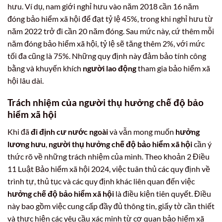
hưu. Ví dụ, nam giới nghỉ hưu vào năm 2018 cần 16 năm
đóng bảo hiểm xã hội để đạt tỷ lệ 45%, trong khi nghỉ hưu từ
năm 2022 trở đi cần 20 năm đóng. Sau mức này, cứ thêm mỗi
năm đóng bảo hiểm xã hội, tỷ lệ sẽ tăng thêm 2%, với mức
tối đa cũng là 75%. Những quy định này đảm bảo tính công
bằng và khuyến khích
người lao động
tham gia bảo hiểm xã
hội lâu dài.
Trách nhiệm của người thụ hưởng chế độ bảo
hiểm xã hội
Khi đã
đi định cư nước ngoài
và vẫn mong muốn
hưởng
lương hưu
,
người thụ hưởng chế độ bảo hiểm xã hội
cần ý
thức rõ về những trách nhiệm của mình. Theo khoản 2 Điều
11 Luật Bảo hiểm xã hội 2024, việc tuân thủ các quy định về
trình tự, thủ tục và các quy định khác liên quan đến việc
hưởng chế độ bảo hiểm xã hội
là điều kiện tiên quyết. Điều
này bao gồm việc cung cấp đầy đủ thông tin, giấy tờ cần thiết
và thực hiện các yêu cầu xác minh từ cơ quan bảo hiểm xã