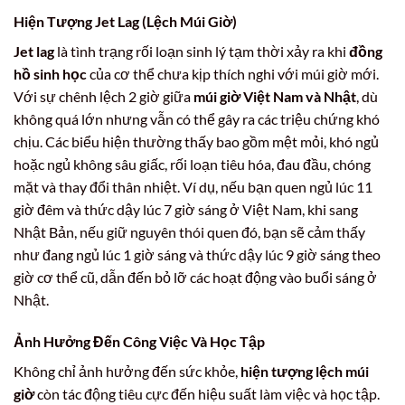
Hiện Tượng Jet Lag (Lệch Múi Giờ)
Jet lag
là tình trạng rối loạn sinh lý tạm thời xảy ra khi
đồng
hồ sinh học
của cơ thể chưa kịp thích nghi với múi giờ mới.
Với sự chênh lệch 2 giờ giữa
múi giờ Việt Nam và Nhật
, dù
không quá lớn nhưng vẫn có thể gây ra các triệu chứng khó
chịu. Các biểu hiện thường thấy bao gồm mệt mỏi, khó ngủ
hoặc ngủ không sâu giấc, rối loạn tiêu hóa, đau đầu, chóng
mặt và thay đổi thân nhiệt. Ví dụ, nếu bạn quen ngủ lúc 11
giờ đêm và thức dậy lúc 7 giờ sáng ở Việt Nam, khi sang
Nhật Bản, nếu giữ nguyên thói quen đó, bạn sẽ cảm thấy
như đang ngủ lúc 1 giờ sáng và thức dậy lúc 9 giờ sáng theo
giờ cơ thể cũ, dẫn đến bỏ lỡ các hoạt động vào buổi sáng ở
Nhật.
Ảnh Hưởng Đến Công Việc Và Học Tập
Không chỉ ảnh hưởng đến sức khỏe,
hiện tượng lệch múi
giờ
còn tác động tiêu cực đến hiệu suất làm việc và học tập.