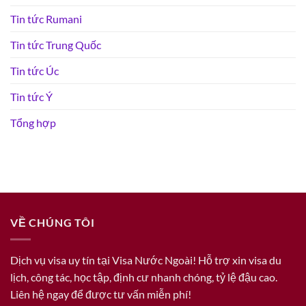
Tin tức Rumani
Tin tức Trung Quốc
Tin tức Úc
Tin tức Ý
Tổng hợp
VỀ CHÚNG TÔI
Dịch vụ visa uy tín tại Visa Nước Ngoài! Hỗ trợ xin visa du
lịch, công tác, học tập, định cư nhanh chóng, tỷ lệ đậu cao.
Liên hệ ngay để được tư vấn miễn phí!