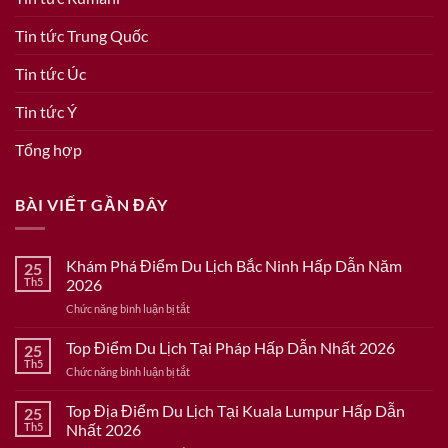
Tin tức Trung Quốc
Tin tức Úc
Tin tức Ý
Tổng hợp
BÀI VIẾT GẦN ĐÂY
Khám Phá Điểm Du Lịch Bắc Ninh Hấp Dẫn Năm
25
Th5
2026
ở
Chức năng bình luận bị tắt
Khám
Phá
Top Điểm Du Lịch Tại Pháp Hấp Dẫn Nhất 2026
25
Điểm
Th5
ở
Chức năng bình luận bị tắt
Du
Top
Lịch
Điểm
Top Địa Điểm Du Lịch Tại Kuala Lumpur Hấp Dẫn
Bắc
25
Du
Th5
Nhất 2026
Ninh
Lịch
Hấp