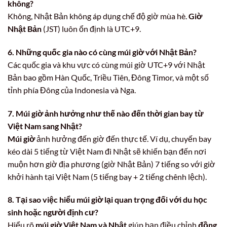
không?
Không, Nhật Bản không áp dụng chế độ giờ mùa hè.
Giờ
Nhật Bản
(JST) luôn ổn định là UTC+9.
6. Những quốc gia nào có cùng múi giờ với Nhật Bản?
Các quốc gia và khu vực có cùng múi giờ UTC+9 với Nhật
Bản bao gồm Hàn Quốc, Triều Tiên, Đông Timor, và một số
tỉnh phía Đông của Indonesia và Nga.
7. Múi giờ ảnh hưởng như thế nào đến thời gian bay từ
Việt Nam sang Nhật?
Múi giờ
ảnh hưởng đến giờ đến thực tế. Ví dụ, chuyến bay
kéo dài 5 tiếng từ Việt Nam đi Nhật sẽ khiến bạn đến nơi
muộn hơn giờ địa phương (giờ Nhật Bản) 7 tiếng so với giờ
khởi hành tại Việt Nam (5 tiếng bay + 2 tiếng chênh lệch).
8. Tại sao việc hiểu múi giờ lại quan trọng đối với du học
sinh hoặc người định cư?
Hiểu rõ
múi giờ Việt Nam và Nhật
giúp bạn điều chỉnh
đồng