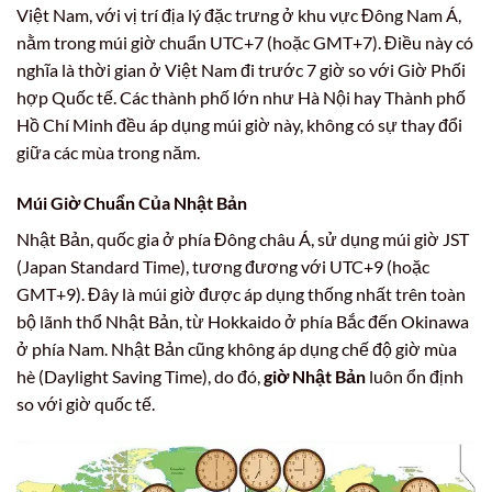
Việt Nam, với vị trí địa lý đặc trưng ở khu vực Đông Nam Á,
nằm trong múi giờ chuẩn UTC+7 (hoặc GMT+7). Điều này có
nghĩa là thời gian ở Việt Nam đi trước 7 giờ so với Giờ Phối
hợp Quốc tế. Các thành phố lớn như Hà Nội hay Thành phố
Hồ Chí Minh đều áp dụng múi giờ này, không có sự thay đổi
giữa các mùa trong năm.
Múi Giờ Chuẩn Của Nhật Bản
Nhật Bản, quốc gia ở phía Đông châu Á, sử dụng múi giờ JST
(Japan Standard Time), tương đương với UTC+9 (hoặc
GMT+9). Đây là múi giờ được áp dụng thống nhất trên toàn
bộ lãnh thổ Nhật Bản, từ Hokkaido ở phía Bắc đến Okinawa
ở phía Nam. Nhật Bản cũng không áp dụng chế độ giờ mùa
hè (Daylight Saving Time), do đó,
giờ Nhật Bản
luôn ổn định
so với giờ quốc tế.