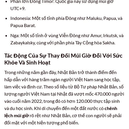
Phần lớn Đông Timor: Quốc gia này sử dụng múi giờ
UTC+9.
Indonesia: Một số tỉnh phía Đông như Maluku, Papua, và
Papua Barat.
Nga: Một số tỉnh ở vùng Viễn Đông như Amur, Irkutsk, và
Zabaykalsky, cùng với phần phía Tây Cộng hòa Sakha.
Tác Động Của Sự Thay Đổi Múi Giờ Đối Với Sức
Khỏe Và Sinh Hoạt
Trong những năm gần đây, Nhật Bản trở thành điểm đến
hấp dẫn với hàng trăm ngàn người Việt Nam sang học tập,
làm việc và định cư. Theo số liệu từ Bộ Tư pháp Nhật Bản, số
lượng người Việt Nam tại Nhật đã vượt mốc 470.000 người
vào cuối năm 2022, trong đó có hơn 120.000 thực tập sinh
và du học sinh. Khi di chuyển đến một đất nước có
chênh
lệch múi giờ
rõ rệt như Nhật Bản, cơ thể con người sẽ phải
đối mặt với một hiện tượng phổ biến.