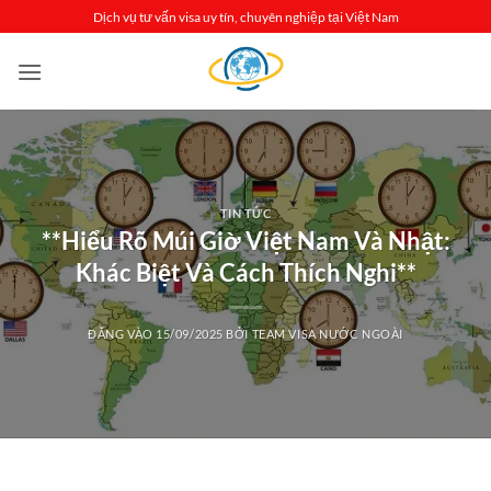
Bỏ
Dịch vụ tư vấn visa uy tín, chuyên nghiệp tại Việt Nam
qua
nội
dung
TIN TỨC
**Hiểu Rõ Múi Giờ Việt Nam Và Nhật:
Khác Biệt Và Cách Thích Nghi**
ĐĂNG VÀO
15/09/2025
BỞI
TEAM VISA NƯỚC NGOÀI