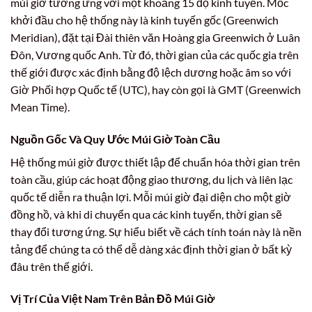
múi giờ tương ứng với một khoảng 15 độ kinh tuyến. Mốc
khởi đầu cho hệ thống này là kinh tuyến gốc (Greenwich
Meridian), đặt tại Đài thiên văn Hoàng gia Greenwich ở Luân
Đôn, Vương quốc Anh. Từ đó, thời gian của các quốc gia trên
thế giới được xác định bằng độ lệch dương hoặc âm so với
Giờ Phối hợp Quốc tế (UTC), hay còn gọi là GMT (Greenwich
Mean Time).
Nguồn Gốc Và Quy Ước Múi Giờ Toàn Cầu
Hệ thống múi giờ được thiết lập để chuẩn hóa thời gian trên
toàn cầu, giúp các hoạt động giao thương, du lịch và liên lạc
quốc tế diễn ra thuận lợi. Mỗi múi giờ đại diện cho một giờ
đồng hồ, và khi di chuyển qua các kinh tuyến, thời gian sẽ
thay đổi tương ứng. Sự hiểu biết về cách tính toán này là nền
tảng để chúng ta có thể dễ dàng xác định thời gian ở bất kỳ
đâu trên thế giới.
Vị Trí Của Việt Nam Trên Bản Đồ Múi Giờ