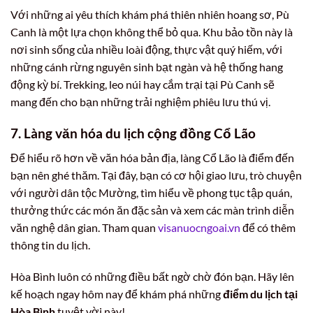
Với những ai yêu thích khám phá thiên nhiên hoang sơ, Pù
Canh là một lựa chọn không thể bỏ qua. Khu bảo tồn này là
nơi sinh sống của nhiều loài động, thực vật quý hiếm, với
những cánh rừng nguyên sinh bạt ngàn và hệ thống hang
động kỳ bí. Trekking, leo núi hay cắm trại tại Pù Canh sẽ
mang đến cho bạn những trải nghiệm phiêu lưu thú vị.
7. Làng văn hóa du lịch cộng đồng Cổ Lão
Để hiểu rõ hơn về văn hóa bản địa, làng Cổ Lão là điểm đến
bạn nên ghé thăm. Tại đây, bạn có cơ hội giao lưu, trò chuyện
với người dân tộc Mường, tìm hiểu về phong tục tập quán,
thưởng thức các món ăn đặc sản và xem các màn trình diễn
văn nghệ dân gian. Tham quan
visanuocngoai.vn
để có thêm
thông tin du lịch.
Hòa Bình luôn có những điều bất ngờ chờ đón bạn. Hãy lên
kế hoạch ngay hôm nay để khám phá những
điểm du lịch tại
Hòa Bình
tuyệt vời này!