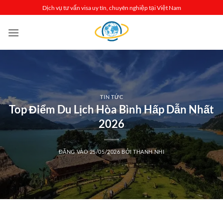
Bỏ
Dịch vụ tư vấn visa uy tín, chuyên nghiệp tại Việt Nam
qua
nội
dung
TIN TỨC
Top Điểm Du Lịch Hòa Bình Hấp Dẫn Nhất
2026
ĐĂNG VÀO
25/05/2026
BỞI
THANH NHI