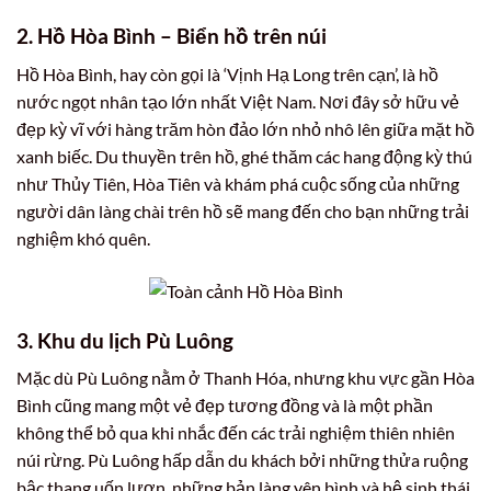
2. Hồ Hòa Bình – Biển hồ trên núi
Hồ Hòa Bình, hay còn gọi là ‘Vịnh Hạ Long trên cạn’, là hồ
nước ngọt nhân tạo lớn nhất Việt Nam. Nơi đây sở hữu vẻ
đẹp kỳ vĩ với hàng trăm hòn đảo lớn nhỏ nhô lên giữa mặt hồ
xanh biếc. Du thuyền trên hồ, ghé thăm các hang động kỳ thú
như Thủy Tiên, Hòa Tiên và khám phá cuộc sống của những
người dân làng chài trên hồ sẽ mang đến cho bạn những trải
nghiệm khó quên.
3. Khu du lịch Pù Luông
Mặc dù Pù Luông nằm ở Thanh Hóa, nhưng khu vực gần Hòa
Bình cũng mang một vẻ đẹp tương đồng và là một phần
không thể bỏ qua khi nhắc đến các trải nghiệm thiên nhiên
núi rừng. Pù Luông hấp dẫn du khách bởi những thửa ruộng
bậc thang uốn lượn, những bản làng yên bình và hệ sinh thái