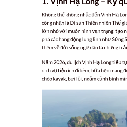
1. Vịnh Hạ Long – Kỳ qu
Không thể không nhắc đến Vịnh Hạ Lon
công nhận là Di sản Thiên nhiên Thế gi
lớn nhỏ với muôn hình vạn trạng, tạo n
phá các hang động lung linh như Sửng 
thêm về đời sống ngư dân là những trả
Năm 2026, du lịch Vịnh Hạ Long tiếp tụ
dịch vụ tiện ích đi kèm, hứa hẹn mang 
chèo kayak, bơi lội, ngắm cảnh bình mi