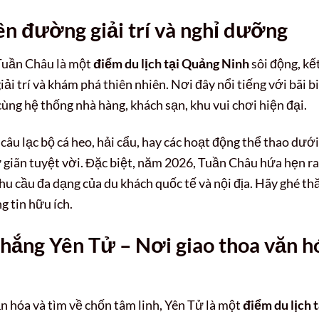
ên đường giải trí và nghỉ dưỡng
Tuần Châu là một
điểm du lịch tại Quảng Ninh
sôi động, kế
iải trí và khám phá thiên nhiên. Nơi đây nổi tiếng với bãi b
 cùng hệ thống nhà hàng, khách sạn, khu vui chơi hiện đại.
âu lạc bộ cá heo, hải cẩu, hay các hoạt động thể thao dưới
giãn tuyệt vời. Đặc biệt, năm 2026, Tuần Châu hứa hẹn ra
u cầu đa dạng của du khách quốc tế và nội địa. Hãy ghé t
g tin hữu ích.
thắng Yên Tử – Nơi giao thoa văn h
n hóa và tìm về chốn tâm linh, Yên Tử là một
điểm du lịch t