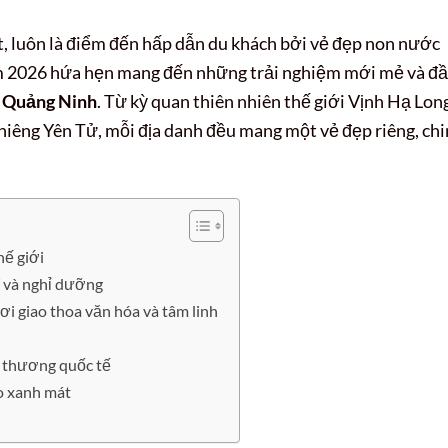
t, luôn là điểm đến hấp dẫn du khách bởi vẻ đẹp non nước
Năm 2026 hứa hẹn mang đến những trải nghiệm mới mẻ và đ
i Quảng Ninh
. Từ kỳ quan thiên nhiên thế giới Vịnh Hạ Lon
hiêng Yên Tử, mỗi địa danh đều mang một vẻ đẹp riêng, ch
hế giới
í và nghỉ dưỡng
ơi giao thoa văn hóa và tâm linh
 thương quốc tế
o xanh mát