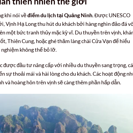
an thiên nhiên thế giới
g khi nói về
điểm du lịch tại Quảng Ninh
. Được UNESCO
ới, Vịnh Hạ Long thu hút du khách bởi hàng nghìn đảo đá vô
ên một bức tranh thủy mặc kỳ vĩ. Du thuyền trên vịnh, kh
Sốt, Thiên Cung, hoặc ghé thăm làng chài Cửa Vạn để hiểu
i nghiệm không thể bỏ lỡ.
c được đầu tư nâng cấp với nhiều du thuyền sang trọng, c
đến sự thoải mái và hài lòng cho du khách. Các hoạt động n
nh và hoàng hôn trên vịnh sẽ càng thêm phần hấp dẫn.