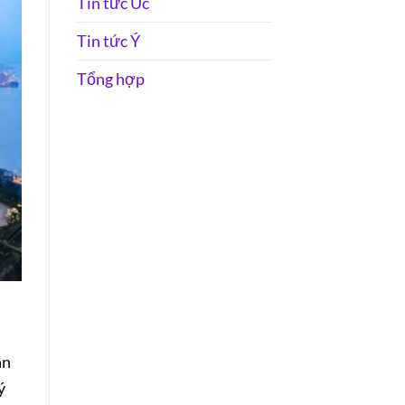
Tin tức Úc
Tin tức Ý
Tổng hợp
ân
ý