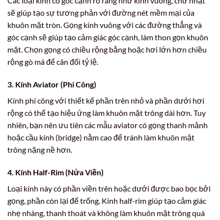
Các loại kính có góc cạnh rõ ràng như kính vuông, chữ nhật
sẽ giúp tạo sự tương phản với đường nét mềm mại của
khuôn mặt tròn. Gọng kính vuông với các đường thẳng và
góc cạnh sẽ giúp tạo cảm giác góc cạnh, làm thon gọn khuôn
mặt. Chọn gọng có chiều rộng bằng hoặc hơi lớn hơn chiều
rộng gò má để cân đối tỷ lệ.
3. Kính Aviator (Phi Công)
Kính phi công với thiết kế phần trên nhỏ và phần dưới hơi
rộng có thể tạo hiệu ứng làm khuôn mặt trông dài hơn. Tuy
nhiên, bạn nên ưu tiên các mẫu aviator có gọng thanh mảnh
hoặc cầu kính (bridge) nằm cao để tránh làm khuôn mặt
trông nặng nề hơn.
4. Kính Half-Rim (Nửa Viền)
Loại kính này có phần viền trên hoặc dưới được bao bọc bởi
gọng, phần còn lại để trống. Kính half-rim giúp tạo cảm giác
nhẹ nhàng, thanh thoát và không làm khuôn mặt trông quá