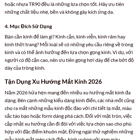
hoặc nhựa TR90 đều là những lựa chọn tốt. Hãy ưu tiên
những chất liệu nhẹ, bền và không gây kích ứng da.
4. Mục Đích Sử Dụng
Bạn cần kính để làm gì? Kính cận, kính viễn, kính râm hay
kính thời trang? Mỗi loại sẽ có những yêu cầu riêng về tròng
kính và có thể ảnh hưởng đến lựa chọn gọng kính. Ví dụ, với
người có độ cận cao, nên ưu tiên gọng hơi dày để che bớt độ
dày của tròng kính.
Tận Dụng Xu Hướng Mắt Kính 2026
Năm 2026 hứa hẹn mang đến nhiều xu hướng mắt kính đa
dạng. Bên cạnh những kiểu dáng kinh điển, các nhà mốt cũng
cho ra mắt những mẫu kính độc đáo với chi tiết lạ mắt, màu
sắc táo bạo hoặc form dáng phá cách. Đối với mặt tròn, việc
cập nhật xu hướng cần đi đôi với việc lựa chọn sao cho phù
hợp với đặc điểm khuôn mặt. Đừng ngại thử nghiệm những
mẫu kính mắt mèo cách điệu, kính vuông với gam màu