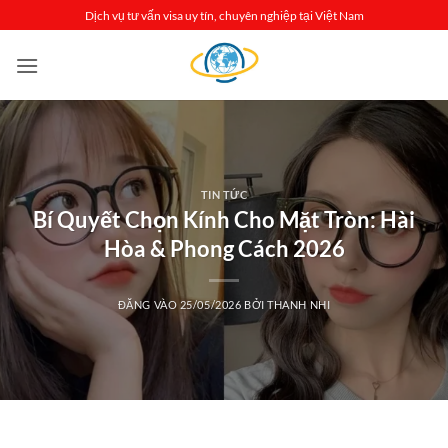
Bỏ
Dịch vụ tư vấn visa uy tín, chuyên nghiệp tại Việt Nam
qua
nội
dung
TIN TỨC
Bí Quyết Chọn Kính Cho Mặt Tròn: Hài
Hòa & Phong Cách 2026
ĐĂNG VÀO
25/05/2026
BỞI
THANH NHI