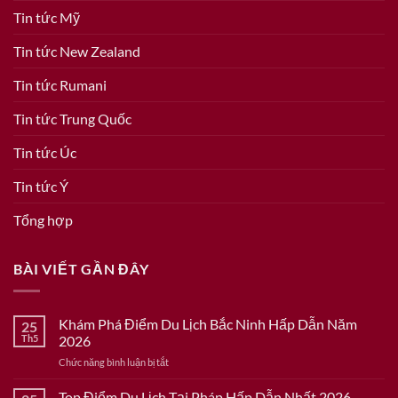
Tin tức Mỹ
Tin tức New Zealand
Tin tức Rumani
Tin tức Trung Quốc
Tin tức Úc
Tin tức Ý
Tổng hợp
BÀI VIẾT GẦN ĐÂY
Khám Phá Điểm Du Lịch Bắc Ninh Hấp Dẫn Năm
25
Th5
2026
ở
Chức năng bình luận bị tắt
Khám
Phá
Top Điểm Du Lịch Tại Pháp Hấp Dẫn Nhất 2026