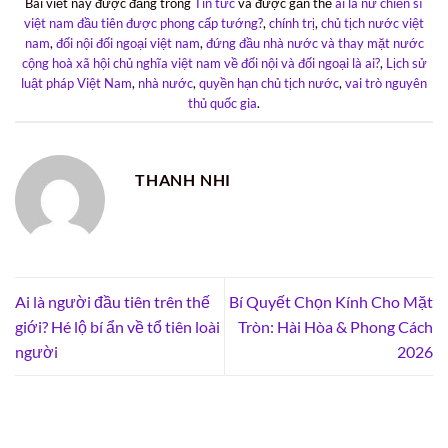
Bài viết này được đăng trong
Tin tức
và được gắn thẻ
ai là nữ chiến sĩ
việt nam đầu tiên được phong cấp tướng?
,
chính trị
,
chủ tịch nước việt
nam
,
đối nội đối ngoại việt nam
,
đứng đầu nhà nước và thay mặt nước
cộng hoà xã hội chủ nghĩa việt nam về đối nội và đối ngoại là ai?
,
Lịch sử
luật pháp Việt Nam
,
nhà nước
,
quyền hạn chủ tịch nước
,
vai trò nguyên
thủ quốc gia
.
THANH NHI
Ai là người đầu tiên trên thế
Bí Quyết Chọn Kính Cho Mặt
giới? Hé lộ bí ẩn về tổ tiên loài
Tròn: Hài Hòa & Phong Cách
người
2026