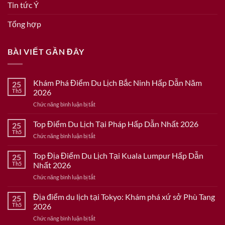
Tin tức Ý
Tổng hợp
BÀI VIẾT GẦN ĐÂY
Khám Phá Điểm Du Lịch Bắc Ninh Hấp Dẫn Năm
25
Th5
2026
ở
Chức năng bình luận bị tắt
Khám
Phá
Top Điểm Du Lịch Tại Pháp Hấp Dẫn Nhất 2026
25
Điểm
Th5
ở
Chức năng bình luận bị tắt
Du
Top
Lịch
Điểm
Top Địa Điểm Du Lịch Tại Kuala Lumpur Hấp Dẫn
Bắc
25
Du
Th5
Nhất 2026
Ninh
Lịch
Hấp
ở
Chức năng bình luận bị tắt
Tại
Dẫn
Top
Pháp
Năm
Địa
Địa điểm du lịch tại Tokyo: Khám phá xứ sở Phù Tang
Hấp
25
2026
Điểm
Dẫn
Th5
2026
Du
Nhất
ở
Chức năng bình luận bị tắt
Lịch
2026