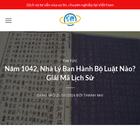
Bỏ
Dịch vụ tư vấn visa uy tín, chuyên nghiệp tại Việt Nam
qua
nội
dung
TIN TỨC
Năm 1042, Nhà Lý Ban Hành Bộ Luật Nào?
Giải Mã Lịch Sử
ĐĂNG VÀO
25/05/2026
BỞI
THANH NHI