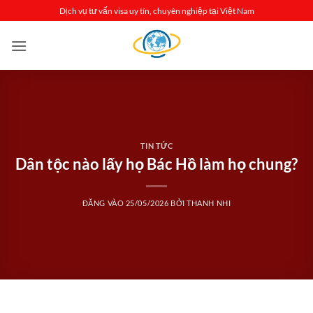
Bỏ
Dịch vụ tư vấn visa uy tín, chuyên nghiệp tại Việt Nam
qua
nội
dung
TIN TỨC
Dân tộc nào lấy họ Bác Hồ làm họ chung?
ĐĂNG VÀO
25/05/2026
BỞI
THANH NHI