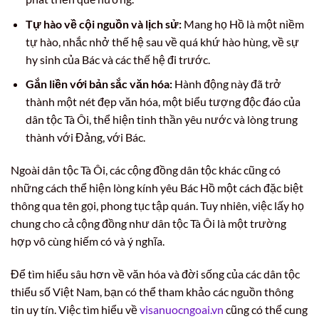
Tự hào về cội nguồn và lịch sử:
Mang họ Hồ là một niềm
tự hào, nhắc nhở thế hệ sau về quá khứ hào hùng, về sự
hy sinh của Bác và các thế hệ đi trước.
Gắn liền với bản sắc văn hóa:
Hành động này đã trở
thành một nét đẹp văn hóa, một biểu tượng độc đáo của
dân tộc Tà Ôi, thể hiện tinh thần yêu nước và lòng trung
thành với Đảng, với Bác.
Ngoài dân tộc Tà Ôi, các cộng đồng dân tộc khác cũng có
những cách thể hiện lòng kính yêu Bác Hồ một cách đặc biệt
thông qua tên gọi, phong tục tập quán. Tuy nhiên, việc lấy họ
chung cho cả cộng đồng như dân tộc Tà Ôi là một trường
hợp vô cùng hiếm có và ý nghĩa.
Để tìm hiểu sâu hơn về văn hóa và đời sống của các dân tộc
thiểu số Việt Nam, bạn có thể tham khảo các nguồn thông
tin uy tín. Việc tìm hiểu về
visanuocngoai.vn
cũng có thể cung