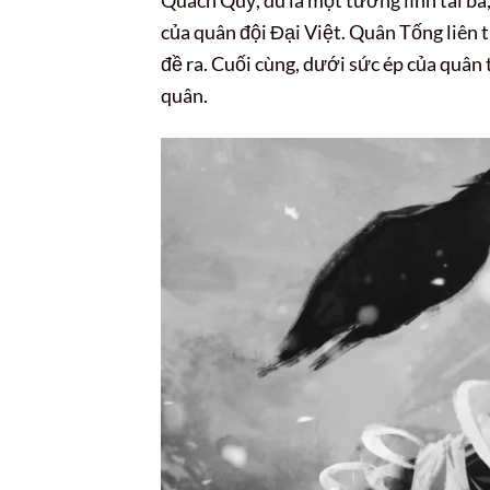
Quách Quỳ, dù là một tướng lĩnh tài ba
của quân đội Đại Việt. Quân Tống liên 
đề ra. Cuối cùng, dưới sức ép của quân 
quân.