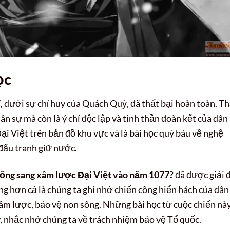
ọc
dưới sự chỉ huy của Quách Quỳ, đã thất bại hoàn toàn. Th
n sự mà còn là ý chí độc lập và tinh thần đoàn kết của dân
Đại Việt trên bản đồ khu vực và là bài học quý báu về nghệ
đấu tranh giữ nước.
Tống sang xâm lược Đại Việt vào năm 1077?
đã được giải 
ng hơn cả là chúng ta ghi nhớ chiến công hiển hách của dân
xâm lược, bảo vệ non sông. Những bài học từ cuộc chiến nà
y, nhắc nhở chúng ta về trách nhiệm bảo vệ Tổ quốc.