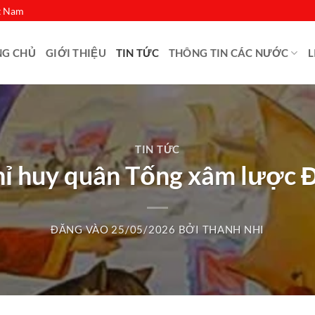
ệt Nam
NG CHỦ
GIỚI THIỆU
TIN TỨC
THÔNG TIN CÁC NƯỚC
L
TIN TỨC
chỉ huy quân Tống xâm lược 
ĐĂNG VÀO
25/05/2026
BỞI
THANH NHI