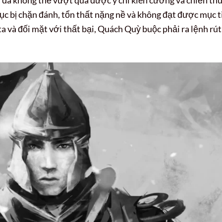
, đã không thể vượt qua được ý chí kiên cường và chiến th
tục bị chặn đánh, tổn thất nặng nề và không đạt được mục t
ta và đối mặt với thất bại, Quách Quỳ buộc phải ra lệnh rút