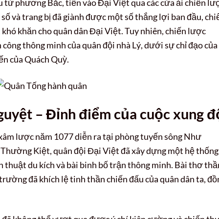
từ phương Bắc, tiến vào Đại Việt qua các cửa ải chiến lư
số và trang bị đã giành được một số thắng lợi ban đầu, ch
t khó khăn cho quân dân Đại Việt. Tuy nhiên, chiến lược
công thông minh của quân đội nhà Lý, dưới sự chỉ đạo của
ến của Quách Quỳ.
guyệt – Đỉnh điểm của cuộc xung đ
 xâm lược năm 1077 diễn ra tại phòng tuyến sông Như
ý Thường Kiệt, quân đội Đại Việt đã xây dựng một hệ thống
 thuật du kích và bài binh bố trận thông minh. Bài thơ thầ
trường đã khích lệ tinh thần chiến đấu của quân dân ta, đồ